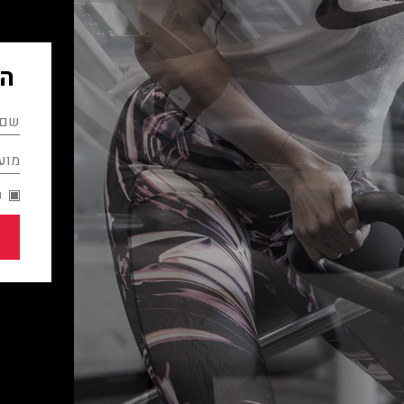
הש
מועד
נ